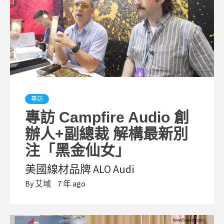
專訪
專訪 Campfire Audio 創
辦人+副總裁 解構最新別
注「黑金仙女」
美國線材品牌 ALO Audi
By
艾域
7 年 ago