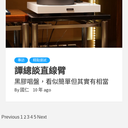
專訪
精點速試
譚總談直線臂
黑膠唱盤，看似簡單但其實有相當
By
國仁
10 年 ago
文
2
Previous
1
3
4
5
Next
章