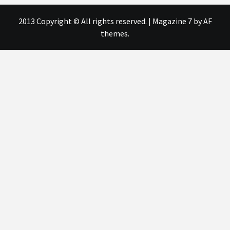
分
2013 Copyright © All rights reserved.
|
Magazine 7
by AF
頁
themes.