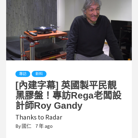
專訪
新料
[內建字幕] 英國製平民靚
黑膠盤！專訪Rega老闆設
計師Roy Gandy
Thanks to Radar
By
國仁
7 年 ago