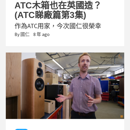
ATC木箱也在英國造？
(ATC睇廠篇第3集)
作為ATC用家，今次國仁很榮幸
By
國仁
8 年 ago