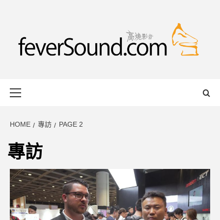
Skip
to
content
FEVERSOUND
HONG KONG BASED AUDIO-VISUAL WEB MAGAZINE
Primary
Menu
HOME
專訪
PAGE 2
專訪