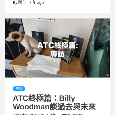
By
國仁
8 年 ago
專訪
ATC終極篇：Billy
Woodman談過去與未來