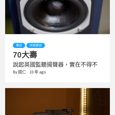
專訪
詳細實試
70大壽
說起英國監聽揚聲器，實在不得不
By
國仁
10 年 ago