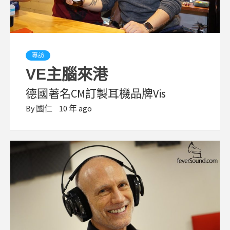
專訪
VE主腦來港
德國著名CM訂製耳機品牌Vis
By
國仁
10 年 ago