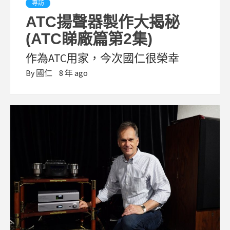
專訪
ATC揚聲器製作大揭秘
(ATC睇廠篇第2集)
作為ATC用家，今次國仁很榮幸
By
國仁
8 年 ago