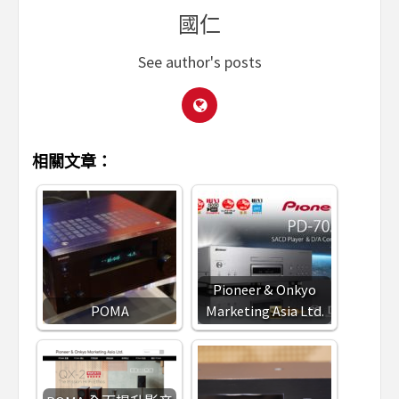
國仁
See author's posts
相關文章：
Pioneer & Onkyo
POMA
Marketing Asia Ltd.