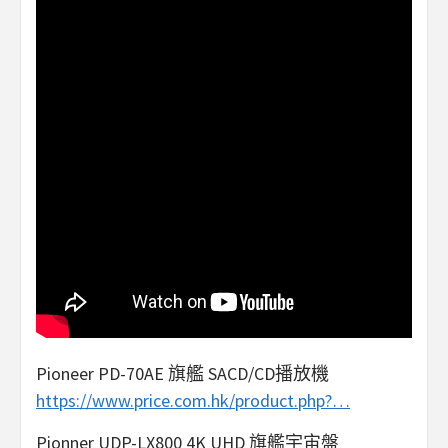
Pioneer PD-70AE 旗艦 SACD/CD播放機
https://www.price.com.hk/product.php?…
Pionner UDP-LX800 4K UHD 旗艦宇宙盤