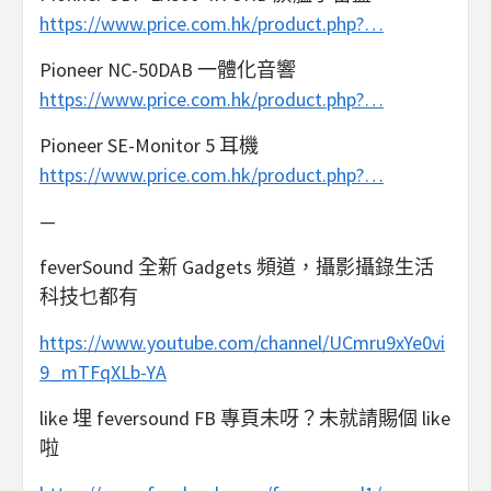
https://www.price.com.hk/product.php?…
Pioneer NC-50DAB 一體化音響
https://www.price.com.hk/product.php?…
Pioneer SE-Monitor 5 耳機
https://www.price.com.hk/product.php?…
—
feverSound 全新 Gadgets 頻道，攝影攝錄生活
科技乜都有
https://www.youtube.com/channel/UCmru9xYe0vi
9_mTFqXLb-YA
like 埋 feversound FB 專頁未呀？未就請賜個 like
啦