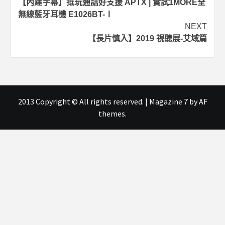
【內建字幕】抵玩通話好支援 APTX | 實試1MORE全
navigation
無線藍牙耳機 E1026BT-Ⅰ
NEXT
【長片慎入】2019 視聽展-艾域篇
2013 Copyright © All rights reserved.
|
Magazine 7
by AF
themes.