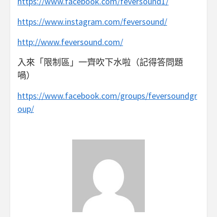
https://www.facebook.com/feversound1/
https://www.instagram.com/feversound/
http://www.feversound.com/
入來「限制區」一齊吹下水啦（記得答問題
喎）
https://www.facebook.com/groups/feversoundgr
oup/