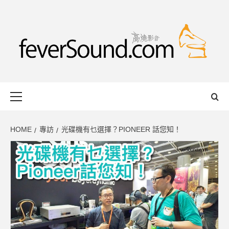
Skip
to
content
FEVERSOUND
HONG KONG BASED AUDIO-VISUAL WEB MAGAZINE
Primary
Menu
HOME
專訪
光碟機有乜選擇？PIONEER 話您知！