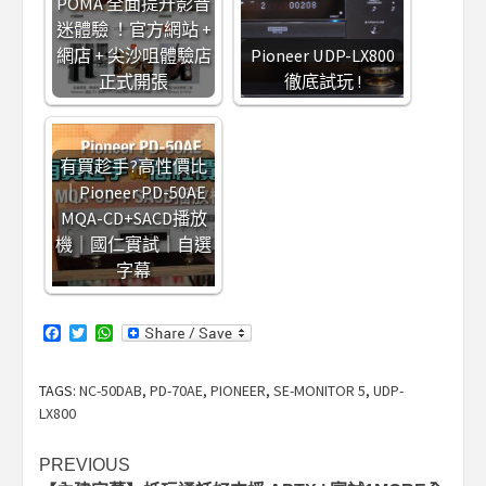
POMA 全面提升影音
迷體驗 ！官方網站 +
網店 + 尖沙咀體驗店
Pioneer UDP-LX800
正式開張
徹底試玩 !
有買趁手?高性價比
｜Pioneer PD-50AE
MQA-CD+SACD播放
機｜國仁實試｜自選
字幕
Facebook
Twitter
WhatsApp
TAGS:
NC-50DAB
,
PD-70AE
,
PIONEER
,
SE-MONITOR 5
,
UDP-
LX800
Post
PREVIOUS