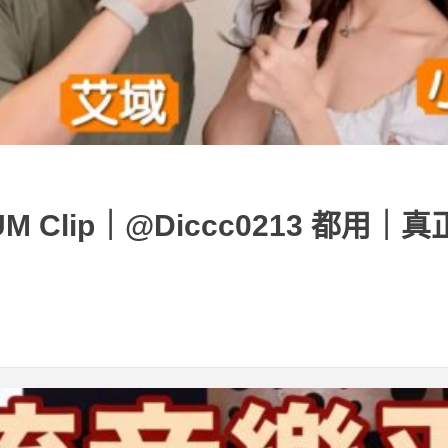
NTUM Clip｜@Diccc0213 都