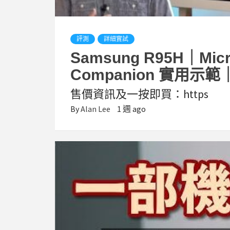
評測
詳細實試
Samsung R95H｜M
Companion 實用示
售價資訊及一按即買：https
By
Alan Lee
1 週 ago