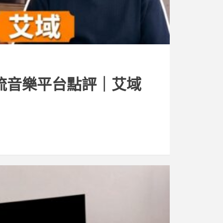
2｜串流音樂平台點評｜艾域