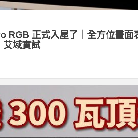
icro RGB 正式入屋了｜全方位畫面表
範｜艾域實試