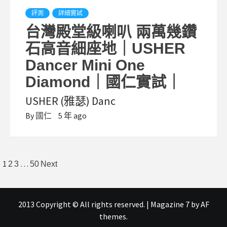
評測
詳細實試
台灣殿堂級喇叭 兩萬幾鑽
石高音細座地｜USHER
Dancer Mini One
Diamond｜國仁實試｜
USHER (雅瑟) Danc
By
國仁
5 年 ago
文
1
…
2
3
50
Next
章
分
2013 Copyright © All rights reserved.
|
Magazine 7
by AF
頁
themes.