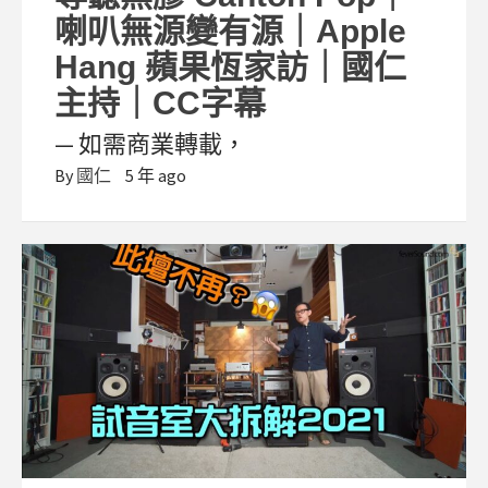
喇叭無源變有源｜Apple
Hang 蘋果恆家訪｜國仁
主持｜CC字幕
— 如需商業轉載，
By
國仁
5 年 ago