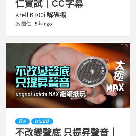
仁實試｜CC字幕
Krell K300i 解碼擴
By
國仁
5 年 ago
評測
詳細實試
不改變聲底 只提昇聲音｜