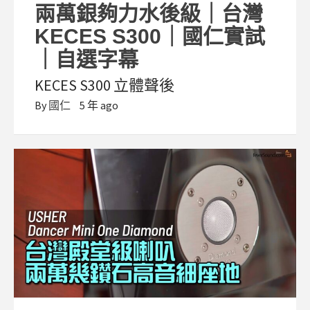
兩萬銀夠力水後級｜台灣
KECES S300｜國仁實試
｜自選字幕
KECES S300 立體聲後
By
國仁
5 年 ago