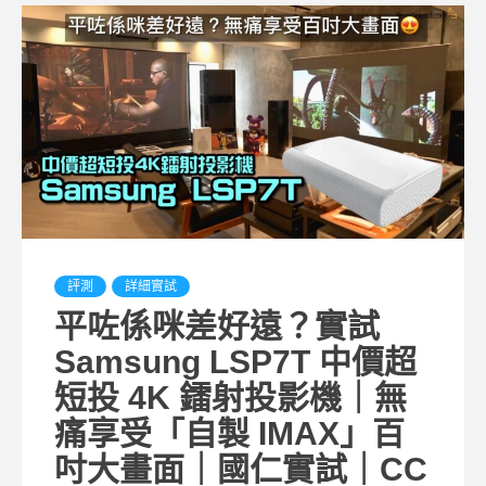
評測
詳細實試
平咗係咪差好遠？實試
Samsung LSP7T 中價超
短投 4K 鐳射投影機｜無
痛享受「自製 IMAX」百
吋大畫面｜國仁實試｜CC