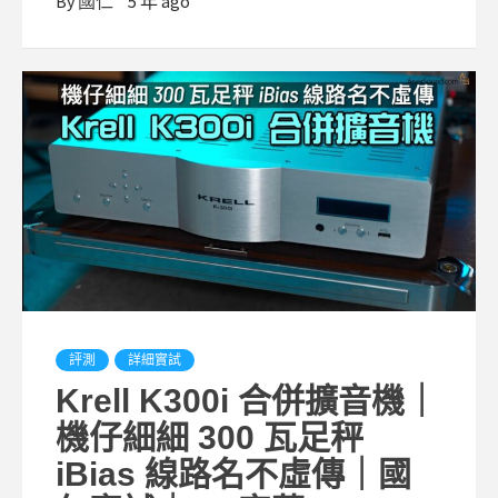
By
國仁
5 年 ago
評測
詳細實試
Krell K300i 合併擴音機｜
機仔細細 300 瓦足秤
iBias 線路名不虛傳｜國