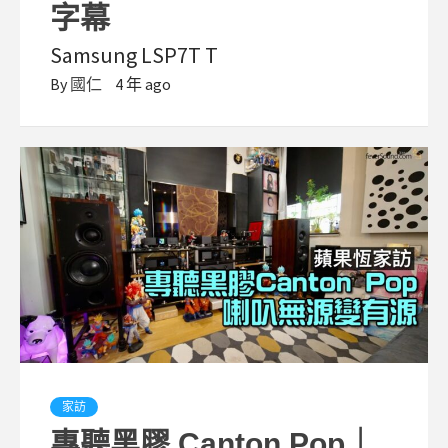
字幕
Samsung LSP7T T
By
國仁
4 年 ago
家訪
專聽黑膠 Canton Pop｜