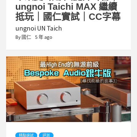
ungnoi Taichi MAX 繼續
抵玩｜國仁實試｜CC字幕
ungnoi UN Taich
By
國仁
5 年 ago
精點速試
評測