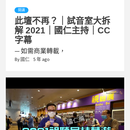
開講
此壇不再？｜試音室大拆
解 2021｜國仁主持｜CC
字幕
— 如需商業轉載，
By
國仁
5 年 ago