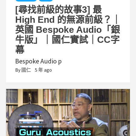
[尋找前級的故事3] 最
High End 的無源前級？｜
英國 Bespoke Audio「銀
牛版」｜國仁實試｜CC字
幕
Bespoke Audio p
By
國仁
5 年 ago