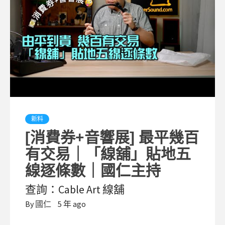
新料
[消費券+音響展] 最平幾百
有交易｜「線舖」貼地五
線逐條數｜國仁主持
查詢：Cable Art 線舖
By
國仁
5 年 ago