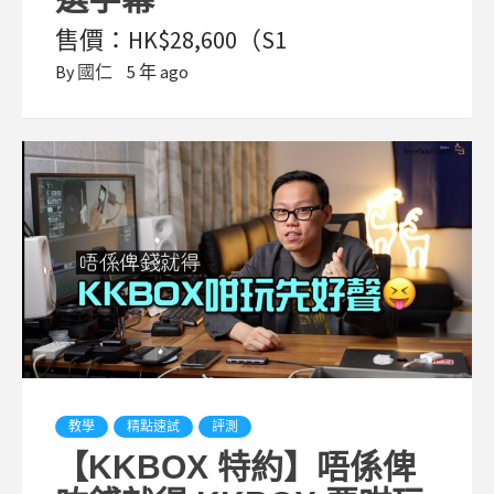
售價：HK$28,600（S1
By
國仁
5 年 ago
教學
精點速試
評測
【KKBOX 特約】唔係俾