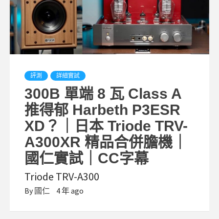
評測
詳細實試
300B 單端 8 瓦 Class A
推得郁 Harbeth P3ESR
XD？｜日本 Triode TRV-
A300XR 精品合併膽機｜
國仁實試｜CC字幕
Triode TRV-A300
By
國仁
4 年 ago