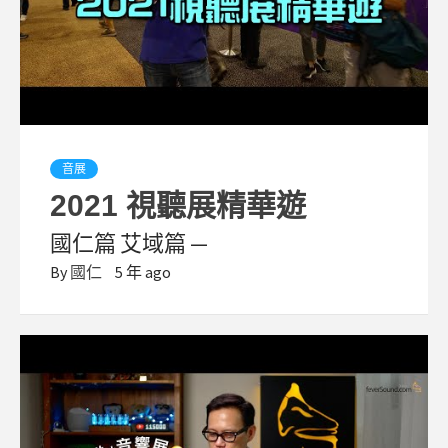
音展
2021 視聽展精華遊
國仁篇 艾域篇 —
By
國仁
5 年 ago