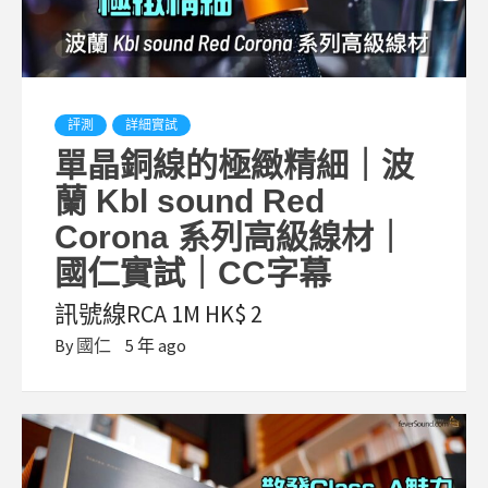
評測
詳細實試
單晶銅線的極緻精細｜波
蘭 Kbl sound Red
Corona 系列高級線材｜
國仁實試｜CC字幕
訊號線RCA 1M HK$ 2
By
國仁
5 年 ago