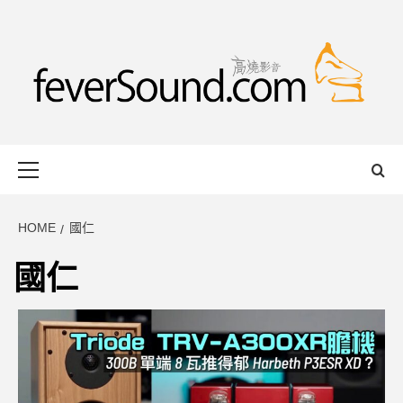
Skip
to
content
FEVERSOUND
HONG KONG BASED AUDIO-VISUAL WEB MAGAZINE
Primary
Menu
HOME
國仁
國仁