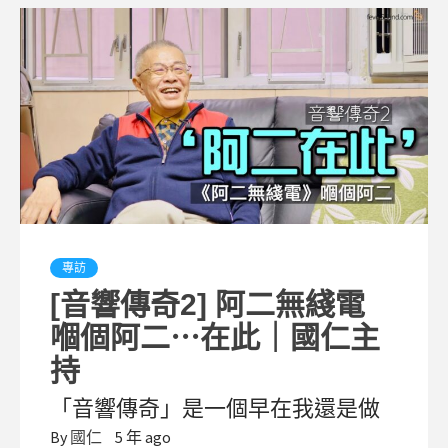
專訪
[音響傳奇2] 阿二無綫電
嗰個阿二⋯在此｜國仁主
持
「音響傳奇」是一個早在我還是做
By
國仁
5 年 ago