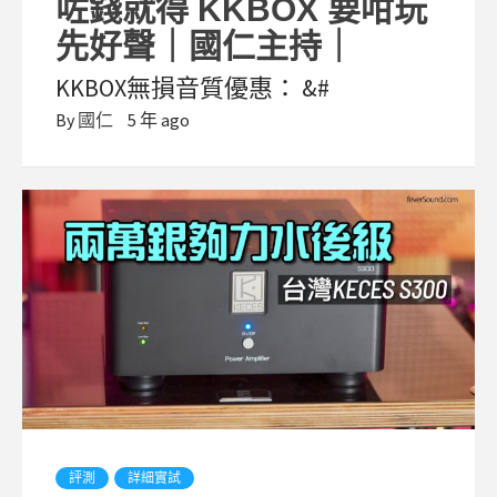
咗錢就得 KKBOX 要咁玩
先好聲｜國仁主持｜
KKBOX無損音質優惠： &#
By
國仁
5 年 ago
評測
詳細實試