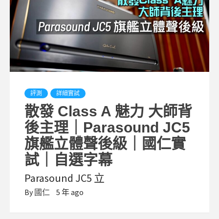
評測
詳細實試
散發 Class A 魅力 大師背
後主理｜Parasound JC5
旗艦立體聲後級｜國仁實
試｜自選字幕
Parasound JC5 立
By
國仁
5 年 ago