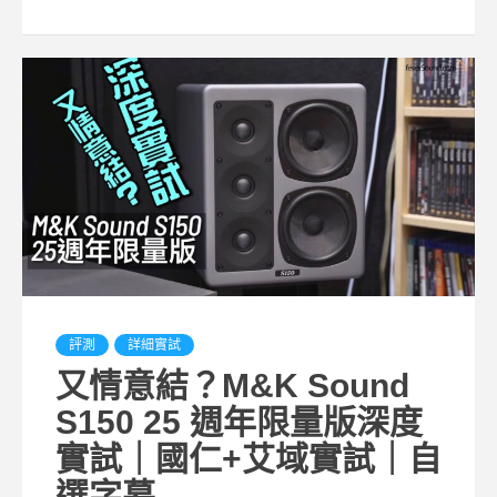
評測
詳細實試
又情意結？M&K Sound
S150 25 週年限量版深度
實試｜國仁+艾域實試｜自
選字幕