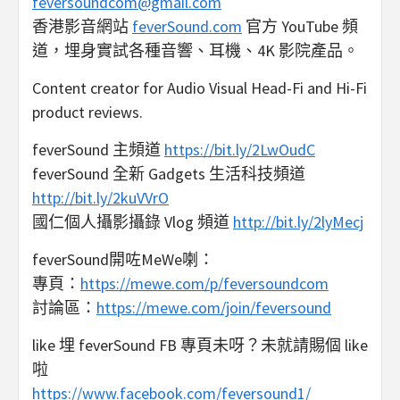
feversoundcom@gmail.com
香港影音網站
feverSound.com
官方 YouTube 頻
道，埋身實試各種音響、耳機、4K 影院產品。
Content creator for Audio Visual Head-Fi and Hi-Fi
product reviews.
feverSound 主頻道
https://bit.ly/2LwOudC
feverSound 全新 Gadgets 生活科技頻道
http://bit.ly/2kuVVrO
國仁個人攝影攝錄 Vlog 頻道
http://bit.ly/2lyMecj
feverSound開咗MeWe喇：
專頁：
https://mewe.com/p/feversoundcom
討論區：
https://mewe.com/join/feversound
like 埋 feverSound FB 專頁未呀？未就請賜個 like
啦
https://www.facebook.com/feversound1/