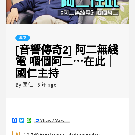
專訪
[音響傳奇2] 阿二無綫
電 嗰個阿二⋯在此｜
國仁主持
By
國仁
5 年 ago
Facebook
Twitter
WhatsApp