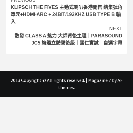
Post
PREVIOUS
KLIPSCH THE FIVES 主動式喇叭香港開售 結集號角
navigation
單元+HDMI-ARC + 24BIT/192KHZ USB TYPE B 輸
入
NEXT
散發 CLASS A 魅力 大師背後主理｜PARASOUND
JC5 旗艦立體聲後級｜國仁實試｜自選字幕
2013 Copyright © All rights reserved.
|
Magazine 7
by AF
themes.