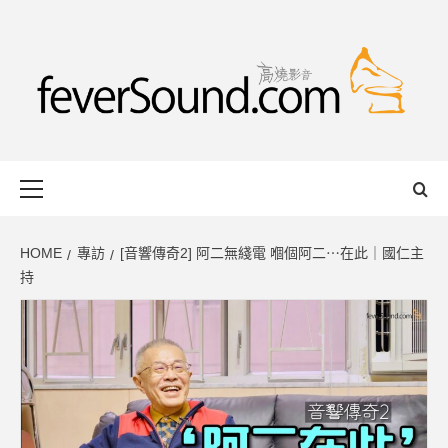
Skip
to
content
FEVERSOUND
HONG KONG BASED AUDIO-VISUAL WEB MAGAZINE
Primary
Menu
HOME
專訪
[音響傳奇2] 阿二無綫電 嗰個阿二⋯在此｜國仁主
持