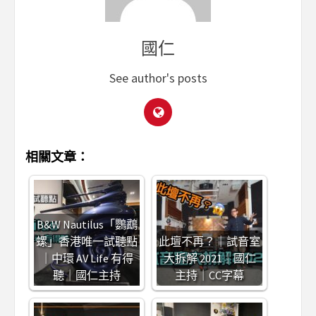
國仁
See author's posts
相關文章：
B&W Nautilus「鸚鵡
螺」香港唯一試聽點
此壇不再？｜試音室
｜中環 AV Life 有得
大拆解 2021｜國仁
聽｜國仁主持
主持｜CC字幕