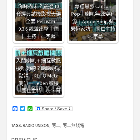
你睇過未？嚴選 10
專聽黑膠 Canton
套經典試機影視天碟
Pop｜喇叭無源變有
｜全套 Perlisten
源｜Apple Hang 蘋
9.3.6 靚聲出擊｜國
果恆家訪｜國仁主持
仁主持｜cc字幕
｜CC字幕
入門喇叭＋細瓦數膽
機唔夠聽？睇睇觀眾
點講｜KEF Q Meta
喇叭＋ Leben 膽機
｜國仁主持｜cc字幕
Facebook
Twitter
WhatsApp
TAGS:
RADIO UNISON
,
阿二
,
阿二無綫電