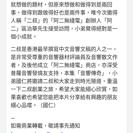
就想做的題材，但原來想做和做得到是兩回
事，做得到跟做得好也是兩件事，唯今次邀得
人稱「二叔」的「阿二無綫電」創辦人「阿
二」區治華先生接受訪問，小弟覺得絕對是一
個小成就。
二叔是香港最早撰寫中文音響文稿的人之一，
是非常受尊重的音響器材評論員及音響散文作
者，及後他成立「阿二無綫電」商店，亦深受
普羅音響發燒友支持，本集「音響傳奇」，小
弟國仁將邀請二叔和大家走到時光隧道，重溫
一下二叔創業之旅，希望大家能細心欣賞，如
果喜歡也希望您能把本片分享給有興趣的朋友
細心品嚐。（國仁）
—
如需商業轉載，敬請事先通知