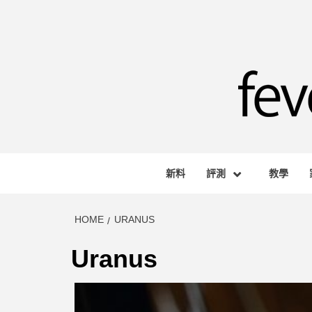
Skip
to
content
FEVE
HONG KONG BASED AUDIO-VISUAL WEB M
新料
評測
教學
HOME
URANUS
Uranus