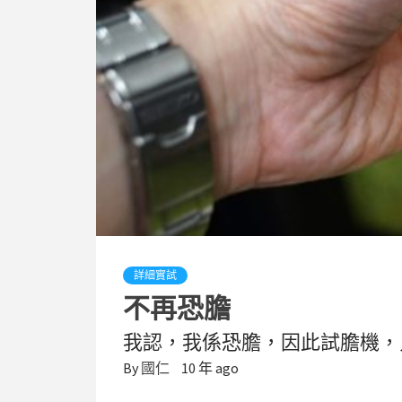
詳細實試
不再恐膽
我認，我係恐膽，因此試膽機，
By
國仁
10 年 ago