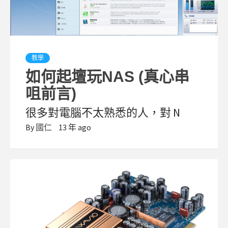
教學
如何起壇玩NAS (真心串
咀前言)
很多對電腦不太熟悉的人，對 N
By
國仁
13 年 ago