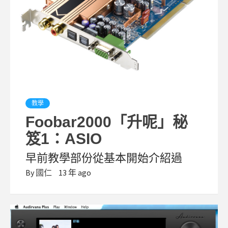
教學
Foobar2000「升呢」秘
笈1：ASIO
早前教學部份從基本開始介紹過
By
國仁
13 年 ago