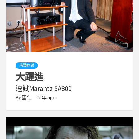
精點速試
大躍進
速試Marantz SA800
By
國仁
12 年 ago