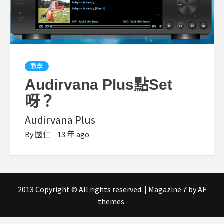
教學
Audirvana Plus點Set
呀？
Audirvana Plus
By
國仁
13 年 ago
2013 Copyright © All rights reserved.
|
Magazine 7
by AF
themes.