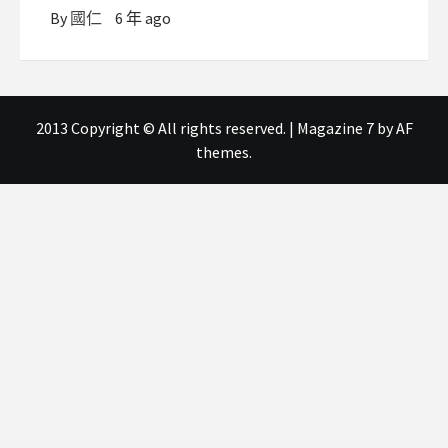
By
國仁
6 年 ago
2013 Copyright © All rights reserved.
|
Magazine 7
by AF
themes.