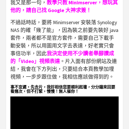
我又是那一句，
教學只教 Minimserver，想玩其
他的，請自己找 Google 大神求簽！
不過話時話，要將 Minimserver 安裝落 Synology
NAS 的確「幾了能」，因為裝之前要先裝好 java
套件，兩者都不是官方套件，需要自己下載手
動安裝，所以用圖用文字去表達，好老實只會
事倍功半，因此
我決定使用不少讀者舉腳讚成
的「Video」視頻表達
。片入面有部份網站及連
結，我會在下方列出，只要結合本頁教學加埋
視頻，一步步跟住做，我相信應該做得到的。
事不宜遲，先去片，我好相信您要順利起壇，分分鐘來回要
看幾次，但不打緊，慢慢！無人催你！