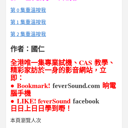
第 0 集重溫按我
第 1 集重溫按我
第 2 集重溫按我
作者：國仁
CAS
全港唯一集專業試機、
教學、
精彩家訪於一身的影音網站，立
即：
● Bookmark!
晌電
feverSound.com
腦手機
● LIKE! feverSound
facebook
日日上日日學到嘢！
本頁瀏覽人次