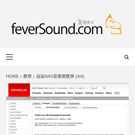
Skip
to
content
FEVERSOUND
HONG KONG BASED AUDIO-VISUAL WEB MAGAZINE
Primary
Menu
HOME
教學
自設NAS音樂庫教學 (3/4)