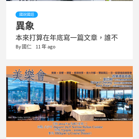
國說國話
異象
本來打算在年底寫一篇文章，誰不
By
國仁
11 年 ago