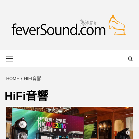
Skip
to
content
FEVERSOUND
HONG KONG BASED AUDIO-VISUAL WEB MAGAZINE
Primary
Menu
HOME
HIFI音響
HiFi音響