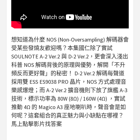
想知道為什麼 NOS (Non-Oversampling) 解碼器會
受某些發燒友歡迎嗎？本集國仁除了實試
SOULNOTE A-2 Ver.2 與 D-2 Ver.2，更會深入淺出
科普 NOS 解碼背後的原理與優勢，解開「不升
頻反而更好聲」的秘密！ D-2 Ver.2 解碼每聲道
採用雙 ESS ES9038 PRO 晶片，NOS 方式處理音
樂感爆燈；而 A-2 Ver.2 擴音機則下放了旗艦 A-3
技術，標示功率為 80W (8Ω) / 160W (4Ω) ，實試
推動 4Ω 的 Magico A3 座地喇叭時，聲音會是如
何呢？這套組合的真正魅力與小缺點在哪裡？
馬上點擊影片找答案