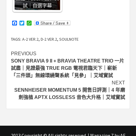
試｜自選字幕
Facebook
Twitter
WhatsApp
TAGS:
A-2 VER.2
,
D-2 VER.2
,
SOULNOTE
Post
PREVIOUS
SONY BRAVIA 9 II + BRAVIA THEATRE TRIO 一片
navigation
試盡｜見證最強 TRUE RGB 電視君臨天下｜嶄新
「三件頭」無線環繞聲系統「見參」｜艾域實試
NEXT
SENNHEISER MOMENTUM 5 開售日評測｜4 年磨
劍強植 APTX LOSSLESS 音色大升格｜艾域實試
2013 Copyright © All rights reserved.
|
Magazine 7
by AF