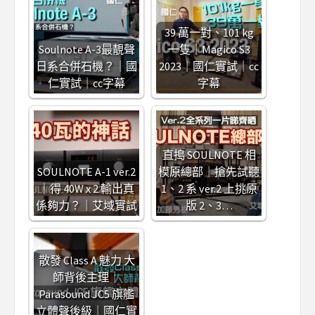
39 萬一對、101 kg
Soulnote A-3最靚聲
一隻｜Magico S3
日系合併石機？｜國
2023｜國仁實試｜cc
仁實試｜cc字幕
字幕
直搗 SOULNOTE 相
SOULNOTE A-1 ver.2
模原總部｜搶先試聽
｜得 40W x 2 輸出真
1、2 系 ver.2 上挑原
係夠力？｜艾域實試
版 2、3…
散發 Class A 魅力 大
師背後主理｜
Parasound JC5 旗艦
立體聲後級｜國仁實