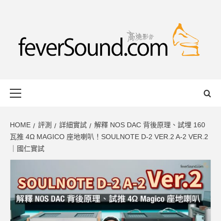
Skip
to
content
FEVERSOUND
HONG KONG BASED AUDIO-VISUAL WEB MAGAZINE
Primary
Menu
HOME
評測
詳細實試
解釋 NOS DAC 背後原理、試埋 160
瓦推 4Ω MAGICO 座地喇叭！SOULNOTE D-2 VER.2 A-2 VER.2
｜國仁實試