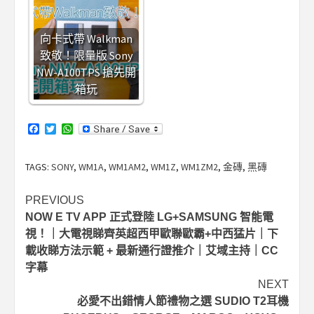
向卡式帶 Walkman
致敬！限量版 Sony
NW-A100TPS 搶先開
箱玩
Facebook
Twitter
WhatsApp
TAGS:
SONY
,
WM1A
,
WM1AM2
,
WM1Z
,
WM1ZM2
,
金磚
,
黑磚
Post
PREVIOUS
NOW E TV APP 正式登陸 LG+SAMSUNG 智能電
navigation
視！｜大電視睇齊英超西甲歐聯歐霸+中西猛片｜下
載收睇方法示範 + 最新通行證推介｜艾域主持｜CC
字幕
NEXT
必愛不出錯情人節禮物之選 SUDIO T2耳機