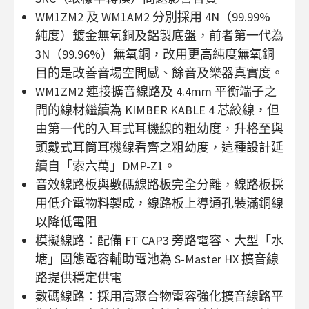
WM1ZM2 及 WM1AM2 分別採用 4N（99.99%
純度）鍍金無氧銅及鋁製底盤，前者第一代為
3N（99.96%）無氧銅，改用更高純度無氧銅
目的是改善音場空間感、餘音及樂器真實度。
WM1ZM2 連接擴音線路及 4.4mm 平衡端子之
間的線材繼續為 KIMBER KABLE 4 芯絞線，但
由第一代的入耳式耳機線的粗幼度，升格至與
頭戴式耳筒耳機線看齊之粗幼度，這種設計延
續自「索六萬」DMP-Z1。
音效線路板與數碼線路板完全分離，線路板採
用低介電物料製成，線路板上導通孔裝滿銅線
以降低電阻
模擬線路：配備 FT CAP3 旁路電容、大型「水
塘」固態電容輔助電池為 S-Master HX 擴音線
路提供穩定供電
數碼線路：採用高聚合物電容強化擴音線路平