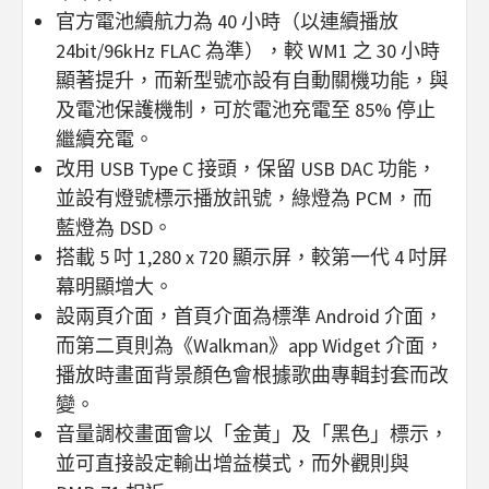
官方電池續航力為 40 小時（以連續播放
24bit/96kHz FLAC 為準），較 WM1 之 30 小時
顯著提升，而新型號亦設有自動關機功能，與
及電池保護機制，可於電池充電至 85% 停止
繼續充電。
改用 USB Type C 接頭，保留 USB DAC 功能，
並設有燈號標示播放訊號，綠燈為 PCM，而
藍燈為 DSD。
搭載 5 吋 1,280 x 720 顯示屏，較第一代 4 吋屏
幕明顯增大。
設兩頁介面，首頁介面為標準 Android 介面，
而第二頁則為《Walkman》app Widget 介面，
播放時畫面背景顏色會根據歌曲專輯封套而改
變。
音量調校畫面會以「金黃」及「黑色」標示，
並可直接設定輸出增益模式，而外觀則與