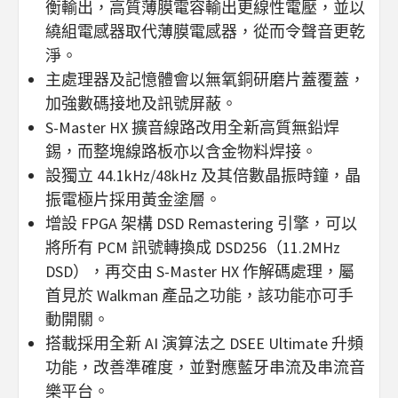
衡輸出，高質薄膜電容輸出更線性電壓，並以
繞組電感器取代薄膜電感器，從而令聲音更乾
淨。
主處理器及記憶體會以無氧銅研磨片蓋覆蓋，
加強數碼接地及訊號屏蔽。
S-Master HX 擴音線路改用全新高質無鉛焊
錫，而整塊線路板亦以含金物料焊接。
設獨立 44.1kHz/48kHz 及其倍數晶振時鐘，晶
振電極片採用黃金塗層。
增設 FPGA 架構 DSD Remastering 引擎，可以
將所有 PCM 訊號轉換成 DSD256（11.2MHz
DSD），再交由 S-Master HX 作解碼處理，屬
首見於 Walkman 產品之功能，該功能亦可手
動開關。
搭載採用全新 AI 演算法之 DSEE Ultimate 升頻
功能，改善準確度，並對應藍牙串流及串流音
樂平台。