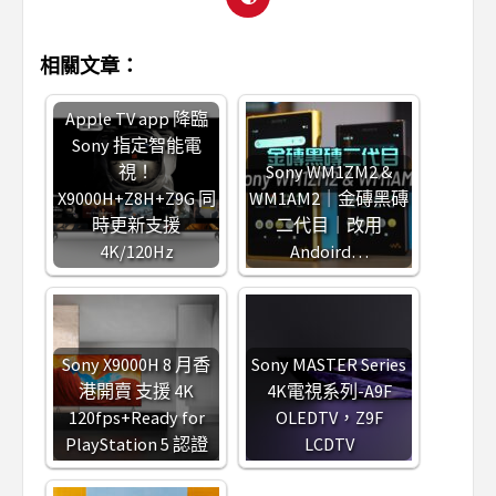
相關文章：
Apple TV app 降臨
Sony 指定智能電
視！
Sony WM1ZM2 &
X9000H+Z8H+Z9G 同
WM1AM2｜金磚黑磚
時更新支援
二代目｜改用
4K/120Hz
Andoird…
Sony X9000H 8 月香
Sony MASTER Series
港開賣 支援 4K
4K電視系列-A9F
120fps+Ready for
OLEDTV，Z9F
PlayStation 5 認證
LCDTV