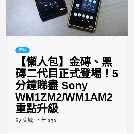
新料
【懶人包】金磚、黑
磚二代目正式登場！5
分鐘睇盡 Sony
WM1ZM2/WM1AM2
重點升級
By
艾域
4 年 ago