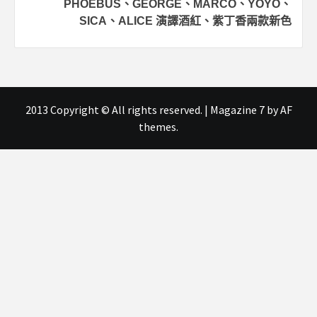
PHOEBUS、GEORGE、MARCO、YOYO、
SICA、ALICE 演譯酒紅、紫丁香兩款新色
2013 Copyright © All rights reserved.
|
Magazine 7
by AF
themes.