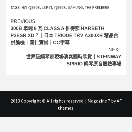
TAGS:
HW-Q990B
,
LSP7T
,
Q990B
,
SAMUNG
,
THE PREMIERE
Post
PREVIOUS
300B 單端 8 瓦 CLASS A 推得郁 HARBETH
navigation
P3ESR XD？｜日本 TRIODE TRV-A300XR 精品合
併膽機｜國仁實試｜CC字幕
NEXT
世界級鋼琴家現場演奏隨時欣賞｜STEINWAY
SPIRIO 鋼琴原音體驗專場
2013 Copyright © All rights reserved.
|
Magazine 7
by AF
themes.