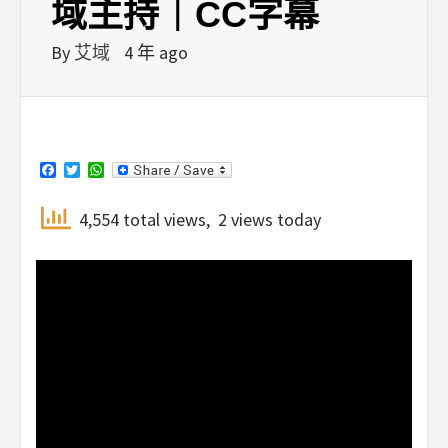
域主持｜CC字幕
By
艾域
4 年 ago
Facebook
Twitter
WhatsApp
4,554 total views, 2 views today