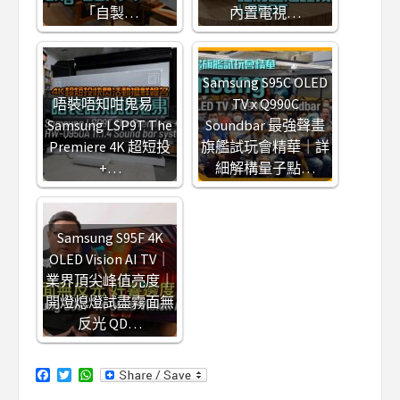
「自製…
內置電視…
Samsung S95C OLED
唔裝唔知咁鬼易｜
TV x Q990C
Samsung LSP9T The
Soundbar 最強聲畫
Premiere 4K 超短投
旗艦試玩會精華｜詳
+…
細解構量子點…
Samsung S95F 4K
OLED Vision AI TV｜
業界頂尖峰值亮度｜
開燈熄燈試盡霧面無
反光 QD…
Facebook
Twitter
WhatsApp