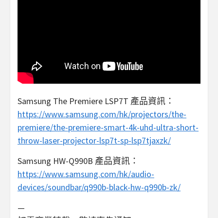
Samsung The Premiere LSP7T 產品資訊：
https://www.samsung.com/hk/projectors/the-
premiere/the-premiere-smart-4k-uhd-ultra-short-
throw-laser-projector-lsp7t-sp-lsp7tjaxzk/
Samsung HW-Q990B 產品資訊：
https://www.samsung.com/hk/audio-
devices/soundbar/q990b-black-hw-q990b-zk/
—