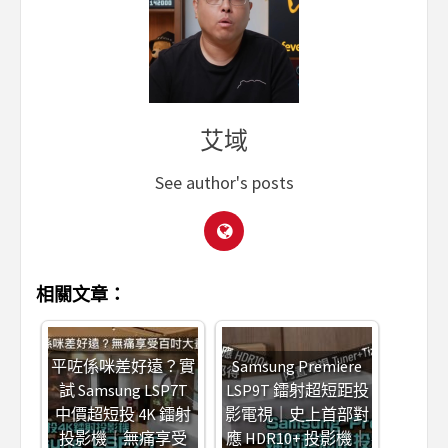
艾域
See author's posts
相關文章：
平咗係咪差好遠？實
Samsung Premiere
試 Samsung LSP7T
LSP9T 鐳射超短距投
中價超短投 4K 鐳射
影電視｜史上首部對
投影機｜無痛享受
應 HDR10+ 投影機｜