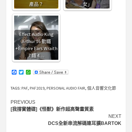
產品？
女」
Effect Audio King
Arthur 16 動鐵
+Empire Ears Wraith
7 鐵 4…
Facebook
Twitter
WhatsApp
TAGS:
PAF
,
PAF2019
,
PERSONAL AUDIO FAIR
,
個人音響文化節
Post
PREVIOUS
[我撐實體碟]《怪獸》新作超高聲畫質素
navigation
NEXT
DCS全新串流解碼連耳擴BARTOK