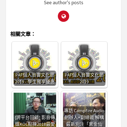
See author's posts
相關文章：
PAF個人音響文化節
PAF個人音響文化節
2019 - 學生獨享優惠
2019
專訪 Campfire Audio
[誇平台回顧] 影音傳
創辦人+副總裁 解構
媒KOL點揀2018最愛
最新別注「黑金仙