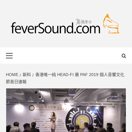
Skip
to
content
FEVERSOUND
HONG KONG BASED AUDIO-VISUAL WEB MAGAZINE
Primary
Menu
HOME
新料
香港唯一純 HEAD-FI 展 PAF 2019 個人音響文化
節首日速報