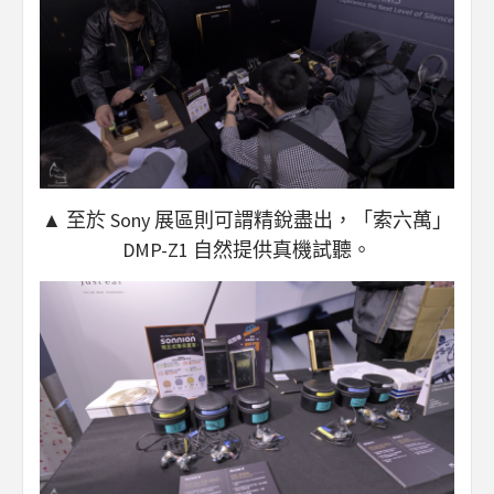
▲ 至於 Sony 展區則可謂精銳盡出，「索六萬」
DMP-Z1 自然提供真機試聽。