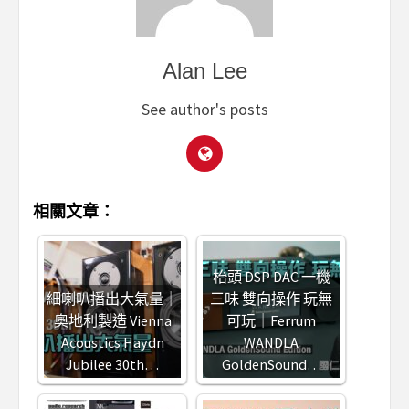
Alan Lee
See author's posts
相關文章：
枱頭 DSP DAC 一機
細喇叭播出大氣量｜
三味 雙向操作 玩無
奧地利製造 Vienna
可玩｜Ferrum
Acoustics Haydn
WANDLA
Jubilee 30th…
GoldenSound…