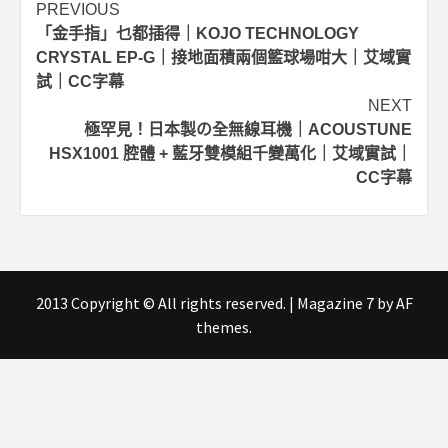
Post
PREVIOUS
「金手指」乜都插得｜KOJO TECHNOLOGY
navigation
CRYSTAL EP-G｜接地面積兩個籃球場咁大｜艾域實
試｜CC字幕
NEXT
極罕見！日本製の全無線耳機｜ACOUSTUNE
HSX1001 腔體 + 藍牙雙模組千變萬化｜艾域實試｜
CC字幕
2013 Copyright © All rights reserved.
|
Magazine 7
by AF
themes.