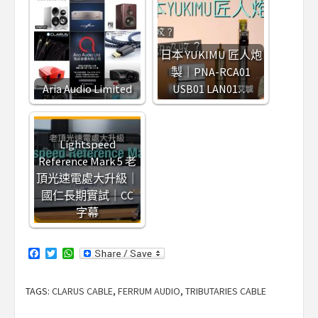
日本 YUKIMU 匠人炮
製｜PNA-RCA01
Aria Audio Limited
USB01 LAN01…
Lightspeed
Reference Mark 5 老
頂光速電處大升級｜
國仁長期實試｜CC
字幕
Facebook
Twitter
WhatsApp
TAGS:
CLARUS CABLE
,
FERRUM AUDIO
,
TRIBUTARIES CABLE