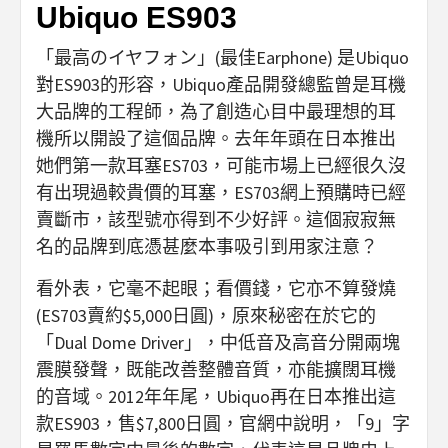
Ubiquo ES903
「最高のイヤフォン」(最佳Earphone) 是Ubiquo
對ES903的形容，Ubiquo產品開發總監曾是耳機
大品牌的工程師，為了創造心目中最理想的耳
機所以開設了這個品牌。去年年頭在日本推出
她們第一款耳塞ES703，可能市場上已經很久沒
有出現過較貴價的耳塞，ES703網上預購時已經
賣斷市，該型號亦得到不少好評。這個寂寂無
名的品牌到底憑甚麼本事吸引到用家注意？
看外表，它毫不起眼；看價錢，它亦不算發燒
(ES703賣約$5,000日圓)，原來秘密在於它的
「Dual Dome Driver」，中低音及高音分開兩塊
震膜發聲，既能改善整體音質，亦能擴闊耳機
的音域。2012年年尾，Ubiquo再在日本推出這
款ES903，售$7,800日圓，官網中說明，「9」字