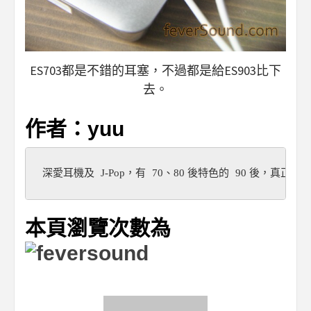
ES703都是不錯的耳塞，不過都是給ES903比下
去。
作者：yuu
J-Pop
70
80 
90 
深愛耳機及 
，有 
、
後特色的 
後，真正有食
本頁瀏覽次數為