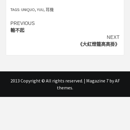
TAGS:
UNIQUO
,
YUU
,
耳機
Post
PREVIOUS
輸不起
navigation
NEXT
《大紅燈籠高高掛》
2013 Copyright © All rights reserved.
|
Magazine 7
by AF
themes.