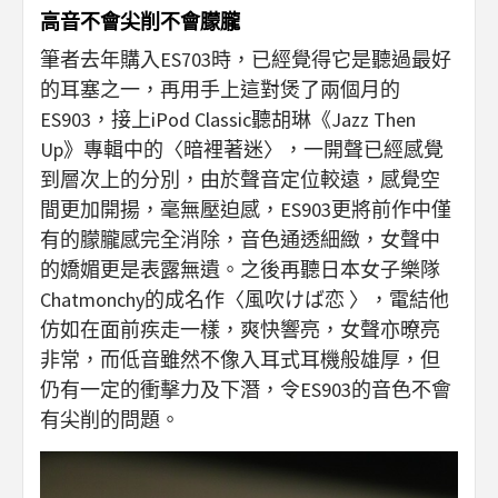
高音不會尖削不會朦朧
筆者去年購入ES703時，已經覺得它是聽過最好
的耳塞之一，再用手上這對煲了兩個月的
ES903，接上iPod Classic聽胡琳《Jazz Then
Up》專輯中的〈暗裡著迷〉，一開聲已經感覺
到層次上的分別，由於聲音定位較遠，感覺空
間更加開揚，毫無壓迫感，ES903更將前作中僅
有的朦朧感完全消除，音色通透細緻，女聲中
的嬌媚更是表露無遺。之後再聽日本女子樂隊
Chatmonchy的成名作〈風吹けば恋 〉，電結他
仿如在面前疾走一樣，爽快響亮，女聲亦暸亮
非常，而低音雖然不像入耳式耳機般雄厚，但
仍有一定的衝擊力及下潛，令ES903的音色不會
有尖削的問題。