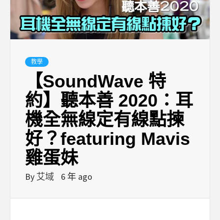
教學
【SoundWave 特
約】聽本善 2020：耳
機全無線定有線點揀
好？featuring Mavis
雞蛋妹
By
艾域
6 年 ago