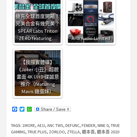
搶先全球首度開箱！
完美合金有幾完美？
SPEAR Labs Triton
ZERO featuring…
Aria Audio Limited
【我撐實體碟】
《Joker 小丑》超靚
畫面 4K UHD 碟誠意
推介（featuring
Mavis 雞蛋妹）
Facebook
Twitter
WhatsApp
TAGS:
1MORE
,
AE1I
,
ANC TWS
,
DEFUNC
,
FENDER
,
NINE 0
,
TRUE
GAMING
,
TRUE PLUS
,
ZORLOO
,
ZTELLA
,
聽本善
,
聽本善 2020