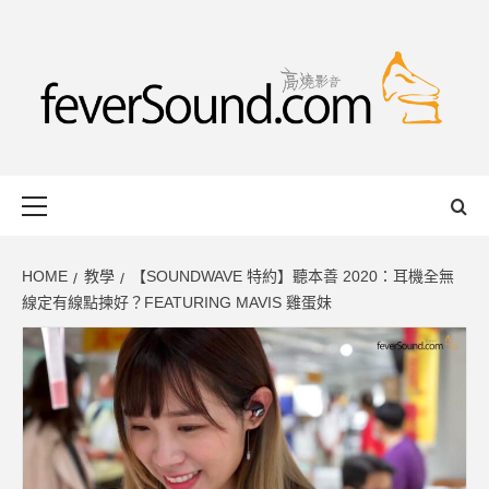
Skip
to
content
FEVERSOUND
HONG KONG BASED AUDIO-VISUAL WEB MAGAZINE
Primary
Menu
HOME
教學
【SOUNDWAVE 特約】聽本善 2020：耳機全無
線定有線點揀好？FEATURING MAVIS 雞蛋妹