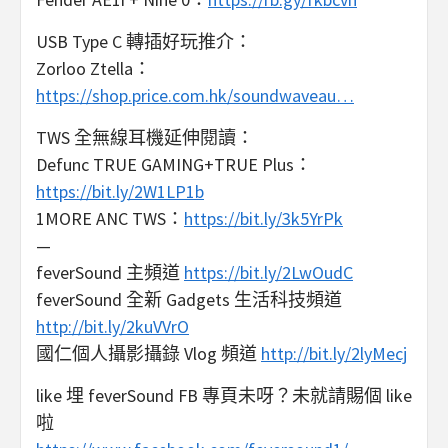
USB Type C 轉插好玩推介：
Zorloo Ztella：
https://shop.price.com.hk/soundwaveau…
TWS 全無線耳機延伸閱讀：
Defunc TRUE GAMING+TRUE Plus：
https://bit.ly/2W1LP1b
1MORE ANC TWS：
https://bit.ly/3k5YrPk
—
feverSound 主頻道
https://bit.ly/2LwOudC
feverSound 全新 Gadgets 生活科技頻道
http://bit.ly/2kuVVrO
國仁個人攝影攝錄 Vlog 頻道
http://bit.ly/2lyMecj
like 埋 feverSound FB 專頁未呀？未就請賜個 like
啦