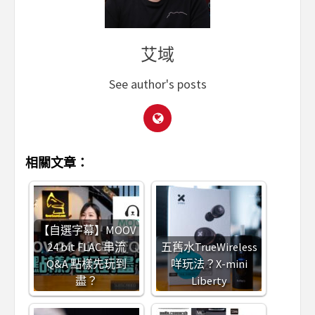
艾域
See author's posts
相關文章：
【自選字幕】MOOV
24 bit FLAC 串流
五舊水TrueWireless
Q&A 點樣先玩到
咩玩法？X-mini
盡？
Liberty