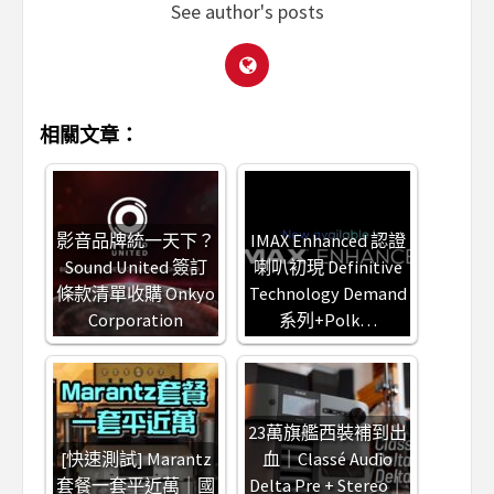
See author's posts
相關文章：
影音品牌統一天下？
IMAX Enhanced 認證
Sound United 簽訂
喇叭初現 Definitive
條款清單收購 Onkyo
Technology Demand
Corporation
系列+Polk…
23萬旗艦西裝補到出
[快速測試] Marantz
血｜Classé Audio
套餐一套平近萬｜國
Delta Pre + Stereo｜