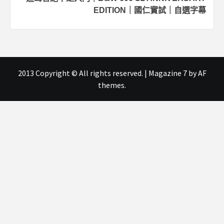
EDITION｜國仁實試｜自選字幕
2013 Copyright © All rights reserved.
|
Magazine 7
by AF
themes.