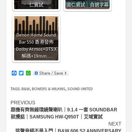
仁實試
國仁實試｜自選字幕
Denon Home Sound
Bar 550 香港發佈
Dolby Atmos+DTS:X
解碼+19mm…
Facebook
Twitter
WhatsApp
TAGS:
B&W
,
BOWERS & WILKINS
,
SOUND UNITED
Post
PREVIOUS
跟機有齊無線環繞聲喇叭｜9.1.4 一套 SOUNDBAR
navigation
就攪掂｜SAMSUNG HW-Q950T｜艾域實試
NEXT
這聲音絕不是入門｜B&W 606 S2 ANNIVERSARY