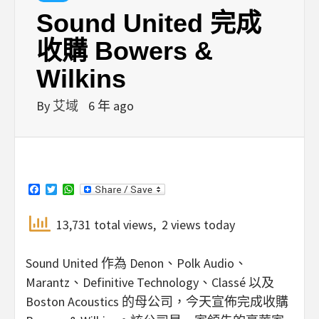
Sound United 完成
收購 Bowers &
Wilkins
By
艾域
6 年 ago
Facebook
Twitter
WhatsApp
13,731 total views, 2 views today
Sound United 作為 Denon、Polk Audio、
Marantz、Definitive Technology、Classé 以及
Boston Acoustics 的母公司，今天宣佈完成收購