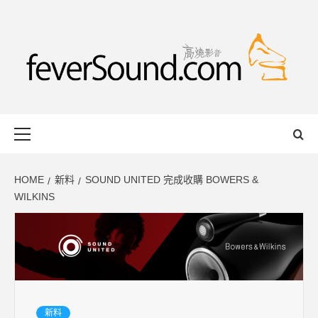
Skip
to
content
FEVERSOUND
HONG KONG BASED AUDIO-VISUAL WEB MAGAZINE
Primary
Menu
HOME
新料
SOUND UNITED 完成收購 BOWERS &
WILKINS
新料