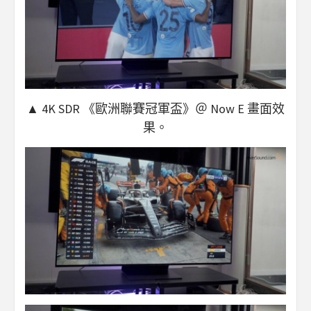
▲ 4K SDR 《歐洲聯賽冠軍盃》＠ Now E 畫面效
果。