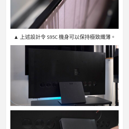
▲ 上述設計令 S95C 機身可以保持極致纖薄。