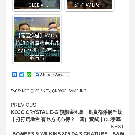
+ OLED AI…
溫 @ AV Life…
【落區巡舖】AV Life
特約：將軍澳東港城
AV Life 非一般商場
影音店
Facebook
Twitter
WhatsApp
TAGS:
NEO QLED 8K TV
,
QN990C
,
SAMSUNG
Post
PREVIOUS
KOJO CRYSTAL E-G 旗艦金地盒｜點貴都係幾千蚊
navigation
｜打孖玩地盒 有乜方式心得？｜國仁實試｜CC字幕
NEXT
BOWERS & WILKINS 805 D4 SIGNATURE｜B&W