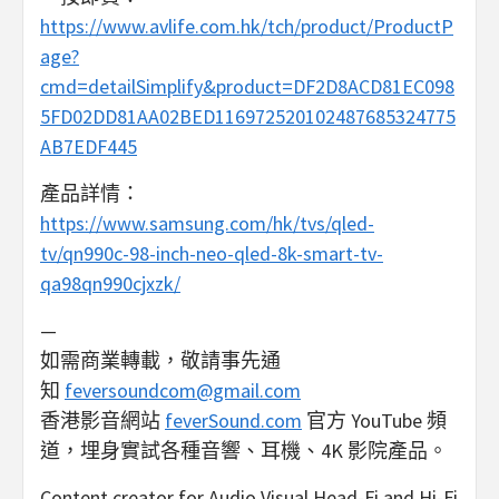
https://www.avlife.com.hk/tch/product/ProductP
age?
cmd=detailSimplify&product=DF2D8ACD81EC098
5FD02DD81AA02BED116972520102487685324775
AB7EDF445
產品詳情：
https://www.samsung.com/hk/tvs/qled-
tv/qn990c-98-inch-neo-qled-8k-smart-tv-
qa98qn990cjxzk/
—
如需商業轉載，敬請事先通
知
feversoundcom@gmail.com
香港影音網站
feverSound.com
官方 YouTube 頻
道，埋身實試各種音響、耳機、4K 影院產品。
Content creator for Audio Visual Head-Fi and Hi-Fi