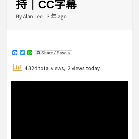
持｜CC字幕
By
Alan Lee
3 年 ago
Facebook
Twitter
WhatsApp
4,324 total views, 2 views today