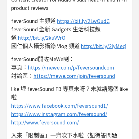
product reviews.
feverSound 主頻道
https://bit.ly/2LwOudC
feverSound 全新 Gadgets 生活科技頻
道
http://bit.ly/2kuVVrO
國仁個人攝影攝錄 Vlog 頻道
http://bit.ly/2lyMecj
feverSound開咗MeWe喇：
專頁：
https://mewe.com/p/feversoundcom
討論區：
https://mewe.com/join/feversound
like 埋 feverSound FB 專頁未呀？未就請賜個 like
啦
https://www.facebook.com/feversound1/
https://www.instagram.com/feversound/
http://www.feversound.com/
入來「限制區」一齊吹下水啦（記得答問題