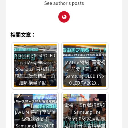
See author's posts
相關文章：
Samsung S95C OLED
TV x Q990C
[AV Life 特約] 買電視
Soundbar 最強聲畫
之前要「三」思！
旗艦試玩會精華｜詳
Samsung QLED TV x
細解構量子點…
OLED TV 2023…
電視、畫作彈指即換
[AV Life 特約] 享受頂
｜Samsung The
級視聽饗宴！
Frame Pro 家居點綴
Samsung Neo QLED
活用術分享會精華重