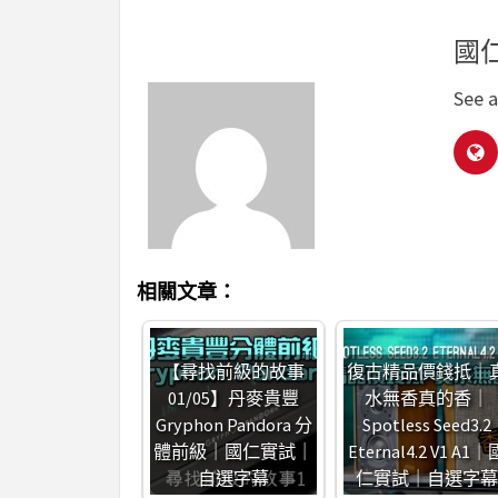
國
See a
相關文章：
【尋找前級的故事
復古精品價錢抵｜
01/05】丹麥貴豐
水無香真的香｜
Gryphon Pandora 分
Spotless Seed3.2
體前級｜國仁實試｜
Eternal4.2 V1 A1｜
自選字幕
仁實試｜自選字幕