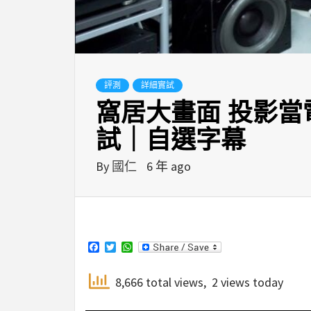
評測
詳細實試
窩居大畫面 投影當電視｜
試｜自選字幕
By
國仁
6 年 ago
Facebook
Twitter
WhatsApp
8,666 total views, 2 views today