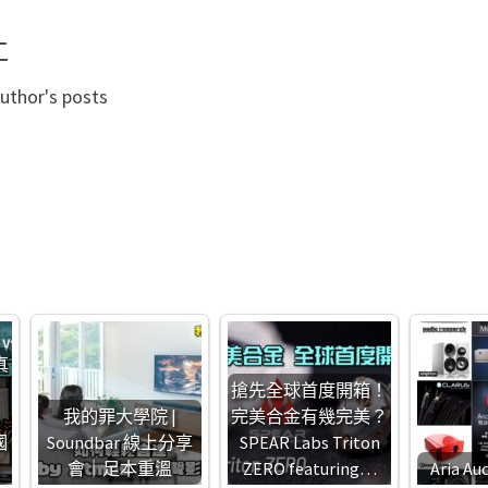
仁
uthor's posts
真
搶先全球首度開箱！
我的罪大學院 |
完美合金有幾完美？
國
Soundbar 線上分享
SPEAR Labs Triton
會｜足本重溫
ZERO featuring…
Aria Au