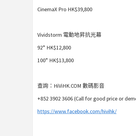
CinemaX Pro HK$39,800
Vividstorm 電動地昇抗光幕
92” HK$12,800
100” HK$13,800
查詢：HiViHK.COM 數碼影音
+852 3902 3606 (Call for good price or dem
https://www.facebook.com/hivihk/