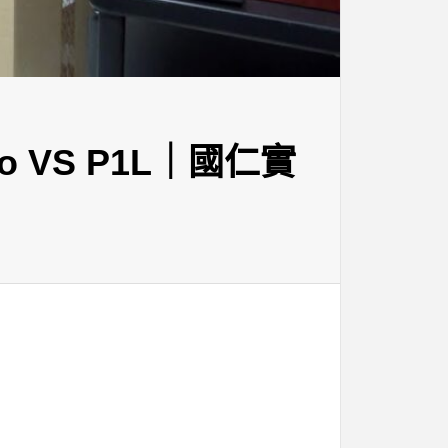
o VS P1L｜國仁實