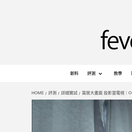
Skip
to
content
FEVE
HONG KONG BASED AUDIO-VISUAL WEB M
新料
評測
教學
HOME
評測
詳細實試
窩居大畫面 投影當電視｜OPT