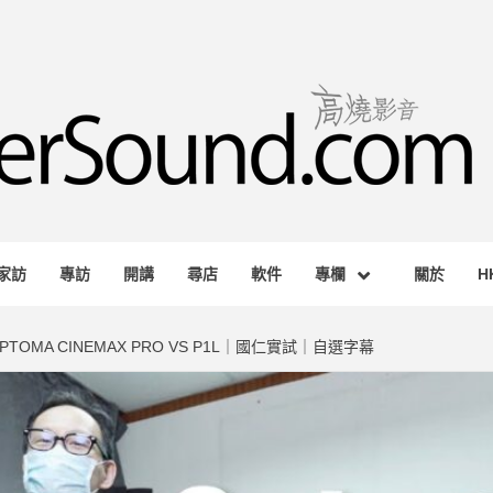
RSOUND.
AGAZINE
家訪
專訪
開講
尋店
軟件
專欄
關於
H
OMA CINEMAX PRO VS P1L｜國仁實試｜自選字幕