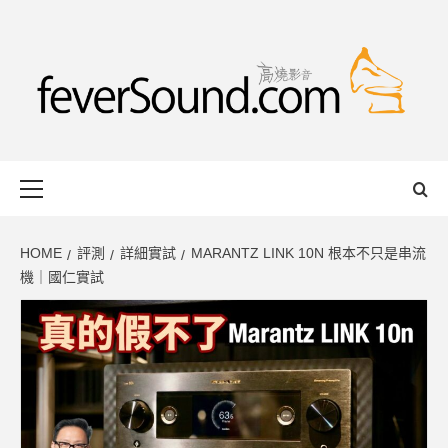
Skip
to
content
FEVERSOUND
HONG KONG BASED AUDIO-VISUAL WEB MAGAZINE
Primary
Menu
HOME
評測
詳細實試
MARANTZ LINK 10N 根本不只是串流
機｜國仁實試