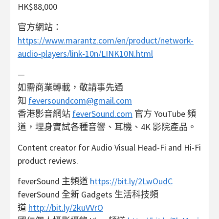
HK$88,000
官方網站：
https://www.marantz.com/en/product/network-
audio-players/link-10n/LINK10N.html
—
如需商業轉載，敬請事先通
知
feversoundcom@gmail.com
香港影音網站
feverSound.com
官方 YouTube 頻
道，埋身實試各種音響、耳機、4K 影院產品。
Content creator for Audio Visual Head-Fi and Hi-Fi
product reviews.
feverSound 主頻道
https://bit.ly/2LwOudC
feverSound 全新 Gadgets 生活科技頻
道
http://bit.ly/2kuVVrO