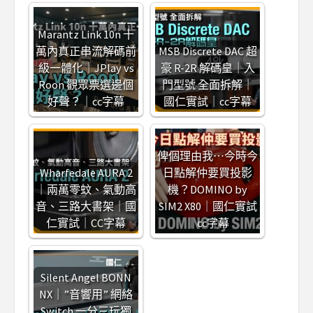
Marantz Link 10n 十
萬內真正串流解碼前
MSB Discrete DAC 超
級一體化｜JPlay vs
豪 R-2R 解碼皇｜入
Roon 觀眾票選邊個
門型號 全面拆解｜
好聲？｜cc字幕
國仁實試｜cc字幕
俾個理由我⋯今時今
Wharfedale AURA 2
日點解仲要買投影
｜兩萬零蚊、氣動高
機？DOMINO by
音、三路大書架｜國
SIM2 X80｜國仁實試
仁實試｜CC字幕
｜cc字幕
Silent Angel BONN
NX｜”音響用” 網絡
Switch 一分三玩獨