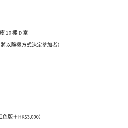
0 樓 D 室
，將以隨機方式決定參加者）
0（紅色版＋HK$3,000）