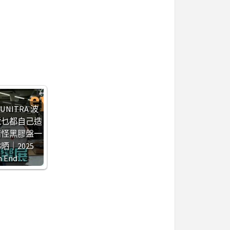
) UNITRA 波
號乜都自己造
精怪黑膠盤一
晒｜2025
h End…