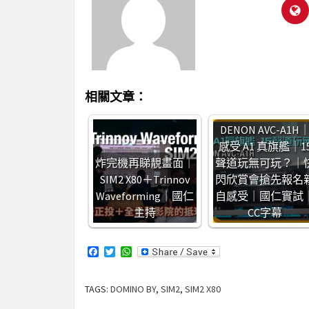
相關文章：
DENON AVC-A1H
感受 A1 真旗艦｜1
炸完機再睇靚畫面｜
聲道玩無可玩？｜
SIM2 X80＋Trinnov
閃欣賞會搶先報名
Waveforming｜國仁
自感受｜國仁實試
主持
CC字幕
Facebook
Twitter
WhatsApp
TAGS:
DOMINO BY
,
SIM2
,
SIM2 X80