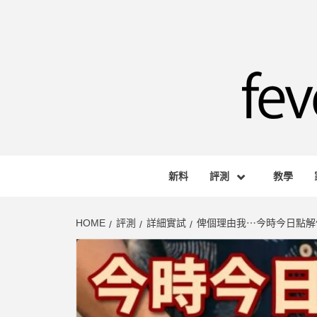
Skip
to
content
FEVE
HONG KONG BASED AUDIO-VISUAL WEB M
新料
評測
教學
HOME
評測
詳細實試
俾個理由我⋯今時今日點解仲要