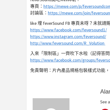
專頁：
https://mewe.com/p/feversoundco
討論區：
https://mewe.com/join/feversou
like 埋 feverSound FB 專頁未呀？未就請賜個
https://www.facebook.com/feversound1/
https://www.instagram.com/feversound/
http://www.feversound.com/R_Volution
入來「限制區」一齊吹下水啦（記得答問
https://www.facebook.com/groups/fevers
免責聲明：片內產品規格包裝樣式功能，
Ala
See a