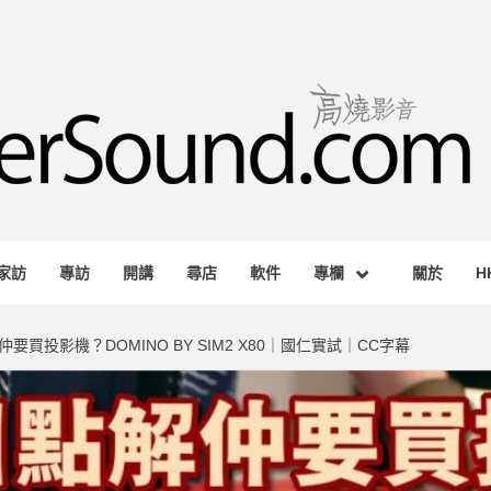
RSOUND.
AGAZINE
家訪
專訪
開講
尋店
軟件
專欄
關於
H
買投影機？DOMINO BY SIM2 X80｜國仁實試｜CC字幕