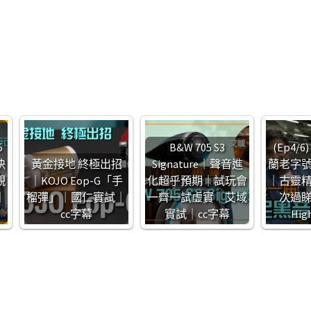
｜
5
B&W 705 S3
(Ep4/6
快
黃金接地 終極出招
Signature｜聲音進
蘭老字
親
｜KOJO Eop-G「手
化超乎預期｜試玩會
｜古靈
｜
榴彈」｜國仁實試｜
一齊一試虛實｜艾域
次過睇
cc字幕
實試｜cc字幕
Hig