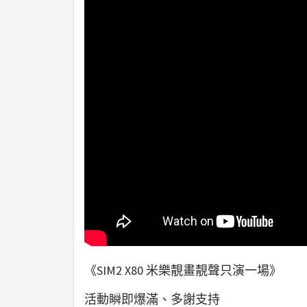
《SIM2 X80 米樂靚畫靚聲只演一場》
活動瞬即爆滿、多謝支持