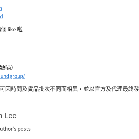
m
nd
 like 啦
題喎）
oundgroup/
可因時間及貨品批次不同而相異，並以官方及代理最終
n Lee
uthor's posts