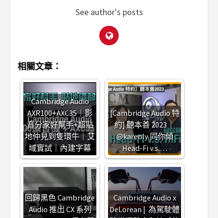
See author's posts
相關文章：
Cambridge Audio
AXR100+AXC35｜影
[Cambridge Audio 特
音分家好幫手+超貼
約] 聽本善 2023｜​
地仲見到隻環牛｜艾
⁠@karenly 同你傾
域實試｜內建字幕
Head-Fi v.s.…
回歸黑色 Cambridge
Cambridge Audio x
Audio 推出 CX 系列
DeLorean | 為駕駛體