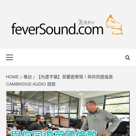
Skip
to
content
FEVERSOUND
HONG KONG BASED AUDIO-VISUAL WEB MAGAZINE
Primary
Menu
HOME
專訪
【內建字幕】音響遊樂場！與你同遊倫敦
CAMBRIDGE AUDIO 總部