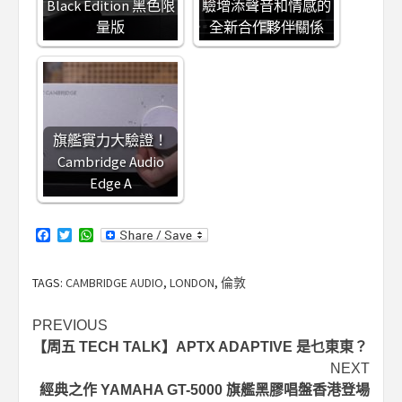
Black Edition 黑色限
驗增添聲音和情感的
量版
全新合作夥伴關係
旗艦實力大驗證！
Cambridge Audio
Edge A
Facebook
Twitter
WhatsApp
TAGS:
CAMBRIDGE AUDIO
,
LONDON
,
倫敦
Post
PREVIOUS
【周五 TECH TALK】APTX ADAPTIVE 是乜東東？
navigation
NEXT
經典之作 YAMAHA GT-5000 旗艦黑膠唱盤香港登場