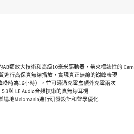
B類放大技術和高級10毫米驅動器，帶來標誌性的 Cambridg
CD音質進行高保真無線播放，實現真正無線的巔峰表現
動降噪時為16小時），並可通過充電盒額外充電兩次
5.3與 LE Audio音頻技術的真無線耳機
部和音樂場地Melomania進行研發設計和聲學優化