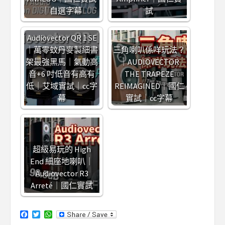
｜自選字幕
試
Audiovector QR 1 SE
｜萬零蚊丹麥製細書
三角喇叭係咩玩法？
架最強黑馬｜氣動高
｜AUDIOVECTOR
音+6 吋低音有高有
THE TRAPEZE
低｜艾域實試｜cc字
REIMAGINED｜國仁
幕
實試｜cc字幕
超級易玩的 High
End 細座地喇叭｜
Audiovector R3
Arreté｜國仁實試
Facebook
Twitter
WhatsApp