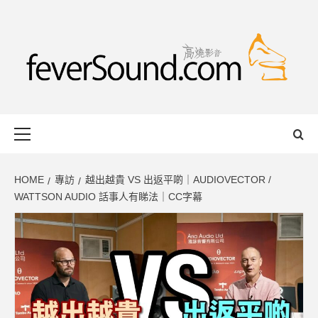
Skip
to
content
FEVERSOUND
HONG KONG BASED AUDIO-VISUAL WEB MAGAZINE
Primary
Menu
HOME
專訪
越出越貴 VS 出返平啲｜AUDIOVECTOR /
WATTSON AUDIO 話事人有睇法｜CC字幕