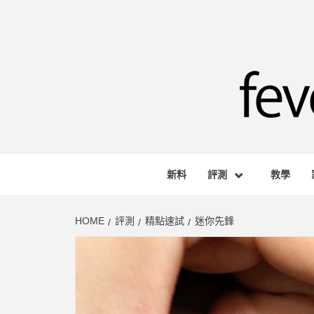
Skip
to
content
FEVE
HONG KONG BASED AUDIO-VISUAL WEB M
新料
評測
教學
HOME
評測
精點速試
迷你先鋒