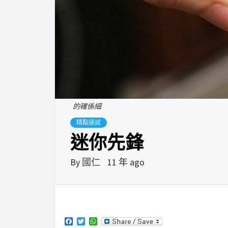
的確係細
精點速試
迷你先鋒
By
國仁
11 年 ago
Facebook
Twitter
WhatsApp