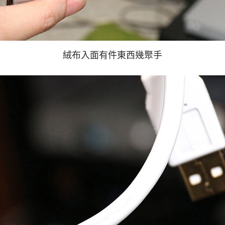
絨布入面有件東西幾聚手