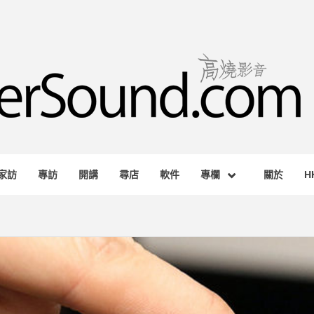
RSOUND.
AGAZINE
家訪
專訪
開講
尋店
軟件
專欄
關於
H