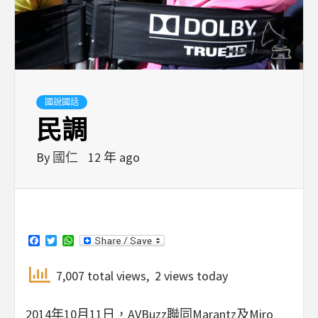
國說國話
民調
By
國仁
12 年 ago
Facebook
Twitter
WhatsApp
7,007 total views, 2 views today
2014年10月11日，AVBuzz聯同Marantz及Miro