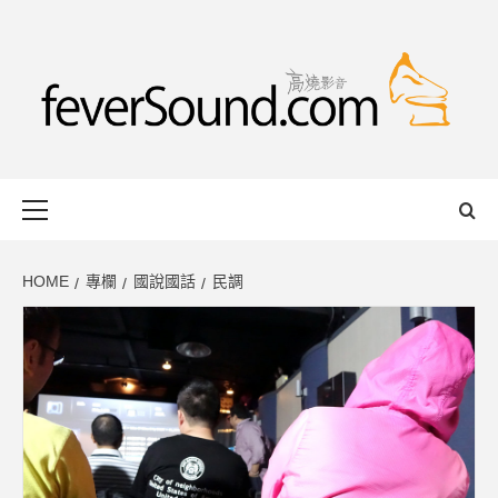
Skip
to
content
FEVERSOUND
HONG KONG BASED AUDIO-VISUAL WEB MAGAZINE
Primary
Menu
HOME
專欄
國說國話
民調