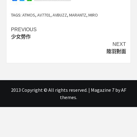
TAGS:
ATMOS
,
AV7701
,
AVBUZZ
,
MARANTZ
,
MIRO
Post
PREVIOUS
少女勞作
navigation
NEXT
陸羽對面
2013 Copyright © All rights reserved.
|
Magazine 7
by AF
themes.