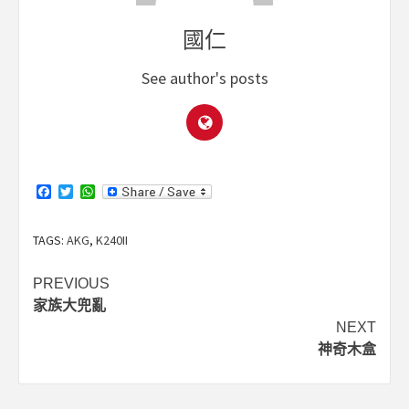
國仁
See author's posts
Facebook
Twitter
WhatsApp
TAGS:
AKG
,
K240II
Post
PREVIOUS
家族大兜亂
navigation
NEXT
神奇木盒