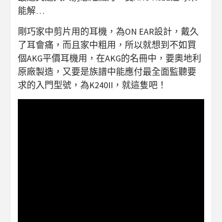
能解…
剛巧家中剪片用的耳機，為ON EAR設計，戴久
了耳會痛，而且家中粗用，所以就想到不如買
個AKG平價耳機用，在AKG的名冊中，要奧地利
原廠製造，又要是族譜中能應付最全面監聽要
求的入門型號，為K240II，就這隻吧！