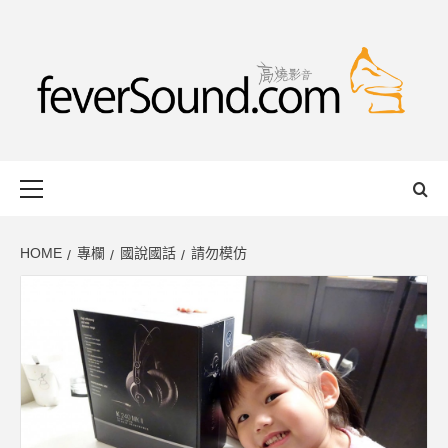
Skip
to
content
FEVERSOUND
HONG KONG BASED AUDIO-VISUAL WEB MAGAZINE
Primary
Menu
HOME
專欄
國說國話
請勿模仿