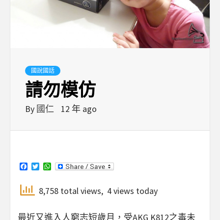
國說國話
請勿模仿
By
國仁
12 年 ago
Facebook
Twitter
WhatsApp
8,758 total views, 4 views today
最近又進入人窮志短歲月，受AKG K812之毒未