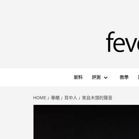
Skip
to
content
FEVE
HONG KONG BASED AUDIO-VISUAL WEB M
新料
評測
教學
HOME
專欄
耳中人
來自木頭的聲音