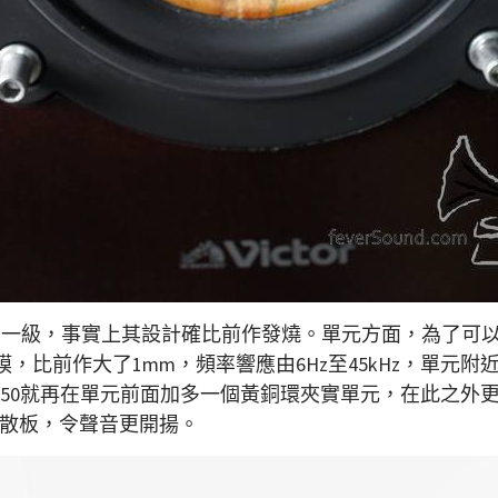
00高一級，事實上其設計確比前作發燒。單元方面，為了可以發揮出Hi
，比前作大了1mm，頻率響應由6Hz至45kHz，單元附
X850就再在單元前面加多一個黃銅環夾實單元，在此之
散板，令聲音更開揚。