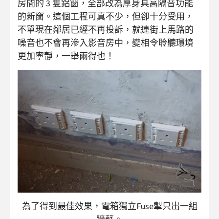
房間的 3 隻鋁窗，全部改為厚身具高隔音功能
的新窗。這個工程可真不少，但卻十分受用，
不單現在鄰居已經不再投訴，就連街上馬路的
噪音也不會再滲入影音房中，變相令聆聽環境
更加寧靜，一舉兩得也！
為了得到最佳效果，電箱獨立Fuse掣只出一組