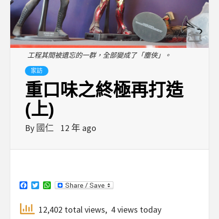
工程其間被遺忘的一群，全部變成了「塵俠」。
家訪
重口味之終極再打造
(上)
By
國仁
12 年 ago
Facebook
Twitter
WhatsApp
12,402 total views, 4 views today