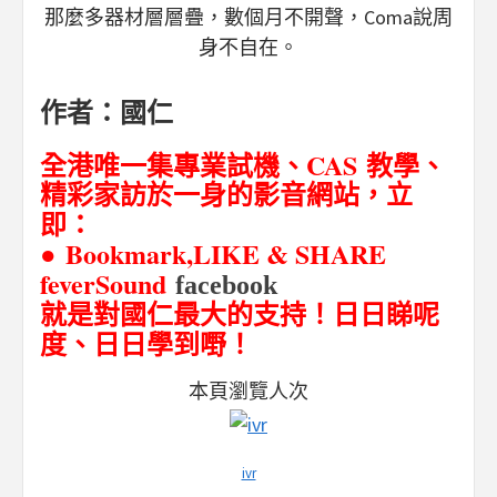
那麼多器材層層疊，數個月不開聲，Coma說周
身不自在。
作者：國仁
CAS
全港唯一集專業試機、
教學、
精彩家訪於一身的影音網站，立
即：
● Bookmark,
LIKE
& SHARE
feverSound
facebook
日
睇呢
就是對國仁最大的支持！
日
度、
日日學到嘢！
本頁瀏覽人次
ivr