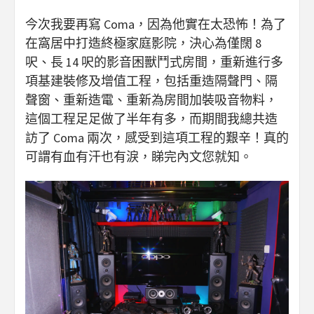
今次我要再寫 Coma，因為他實在太恐怖！為了
在窩居中打造終極家庭影院，決心為僅闊 8
呎、長 14 呎的影音困獸鬥式房間，重新進行多
項基建裝修及增值工程，包括重造隔聲門、隔
聲窗、重新造電、重新為房間加裝吸音物料，
這個工程足足做了半年有多，而期間我總共造
訪了 Coma 兩次，感受到這項工程的艱辛！真的
可謂有血有汗也有淚，睇完內文您就知。