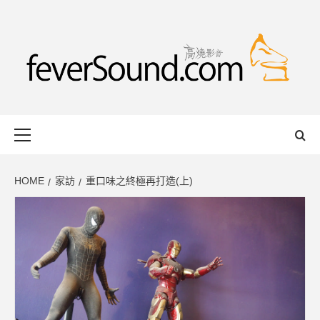
Skip
to
content
FEVERSOUND
HONG KONG BASED AUDIO-VISUAL WEB MAGAZINE
Primary
Menu
HOME
家訪
重口味之終極再打造(上)