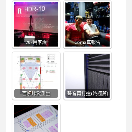
203用家說
Coma真報告
百呎煉獄重生
聲音再打造(終極篇)