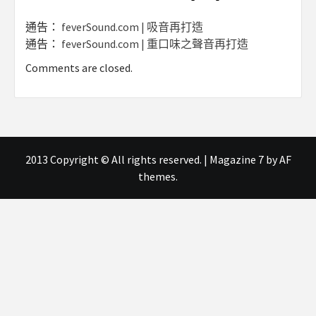
通告：
feverSound.com | 吸音再打造
通告：
feverSound.com | 重口味之聲音再打造
Comments are closed.
2013 Copyright © All rights reserved.
|
Magazine 7
by AF
themes.